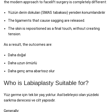
the modern approach to facelift surgery is completely different:
Yüzün derin dokuları (SMAS tabakası) yeniden konumlandırılır
The ligaments that cause sagging are released.
The skin is repositioned as a final touch, without creating
tension.
As a result, the outcomes are:
Daha doğal
Daha uzun ömürlü
Daha genç ama abartısız olur
Who is Labiaplasty Suitable for?
Yüz germe için tek bir yaş yoktur. Asıl belirleyici olan yüzdeki
sarkma derecesi ve cilt yapısıdır.
Generally: