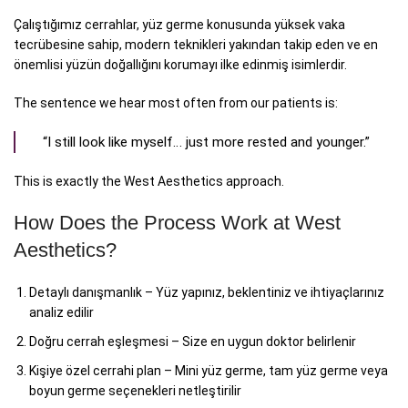
Çalıştığımız cerrahlar, yüz germe konusunda yüksek vaka
tecrübesine sahip, modern teknikleri yakından takip eden ve en
önemlisi yüzün doğallığını korumayı ilke edinmiş isimlerdir.
The sentence we hear most often from our patients is:
“I still look like myself… just more rested and younger.”
This is exactly the West Aesthetics approach.
How Does the Process Work at West
Aesthetics?
Detaylı danışmanlık – Yüz yapınız, beklentiniz ve ihtiyaçlarınız
analiz edilir
Doğru cerrah eşleşmesi – Size en uygun doktor belirlenir
Kişiye özel cerrahi plan – Mini yüz germe, tam yüz germe veya
boyun germe seçenekleri netleştirilir