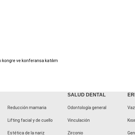
sı kongre ve konferansa katılım
SALUD DENTAL
ER
Reducción mamaria
Odontología general
Vaz
Lifting facial y de cuello
Vinculación
Kısı
Estética de la nariz
Zirconio
Geni