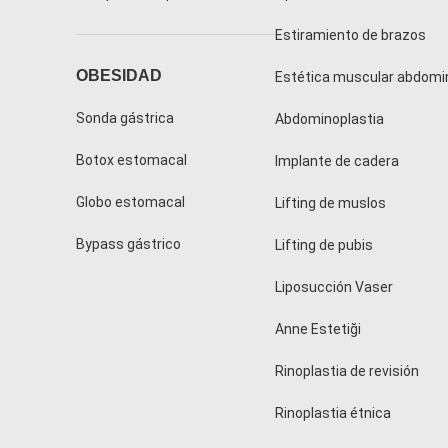
Estiramiento de brazos
OBESIDAD
Estética muscular abdomi
Sonda gástrica
Abdominoplastia
Botox estomacal
Implante de cadera
Globo estomacal
Lifting de muslos
Bypass gástrico
Lifting de pubis
Liposucción Vaser
Anne Estetiği
Rinoplastia de revisión
Rinoplastia étnica