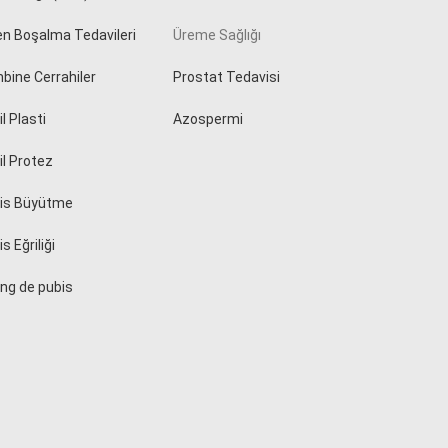
en Boşalma Tedavileri
Üreme Sağlığı
bine Cerrahiler
Prostat Tedavisi
l Plasti
Azospermi
il Protez
is Büyütme
s Eğriliği
ing de pubis