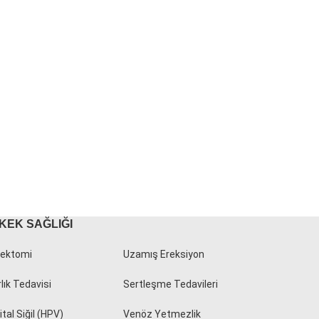
KEK SAĞLIĞI
ektomi
Uzamış Ereksiyon
rlık Tedavisi
Sertleşme Tedavileri
tal Siğil (HPV)
Venöz Yetmezlik