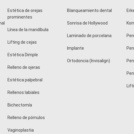
Estética de orejas
Blanqueamiento dental
Erk
prominentes
nal
Sonrisa de Hollywood
Kom
Línea de la mandíbula
Laminado de porcelana
Peni
Lifting de cejas
Implante
Pen
Estética Dimple
Ortodoncia (Invisalign)
Pen
Relleno de ojeras
Peni
Estética palpebral
Lift
Rellenos labiales
Bichectomía
Relleno de pómulos
Vaginoplastia