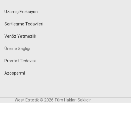
Uzamış Ereksiyon
Sertleşme Tedavileri
Venöz Yetmezlik
Üreme Sağlığı
Prostat Tedavisi
Azospermi
West Estetik © 2026 Tüm Hakları Saklıdır
reklam ajansı