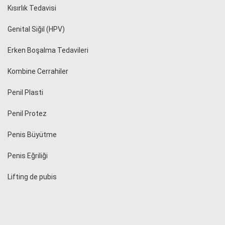
Kısırlık Tedavisi
Genital Siğil (HPV)
Erken Boşalma Tedavileri
Kombine Cerrahiler
Penil Plasti
Penil Protez
Penis Büyütme
Penis Eğriliği
Lifting de pubis