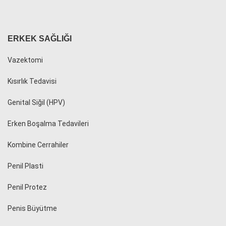
ERKEK SAĞLIĞI
Vazektomi
Kısırlık Tedavisi
Genital Siğil (HPV)
Erken Boşalma Tedavileri
Kombine Cerrahiler
Penil Plasti
Penil Protez
Penis Büyütme