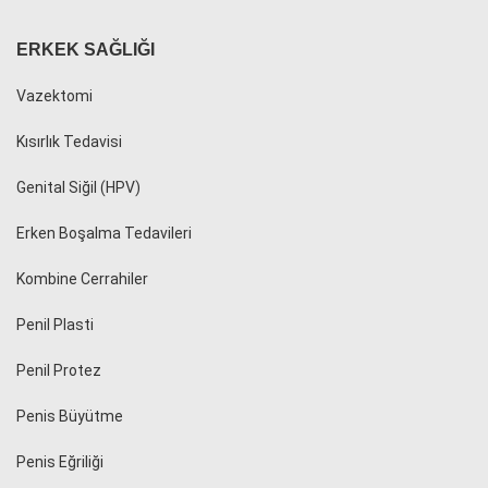
ERKEK SAĞLIĞI
Vazektomi
Kısırlık Tedavisi
Genital Siğil (HPV)
Erken Boşalma Tedavileri
Kombine Cerrahiler
Penil Plasti
Penil Protez
Penis Büyütme
Penis Eğriliği