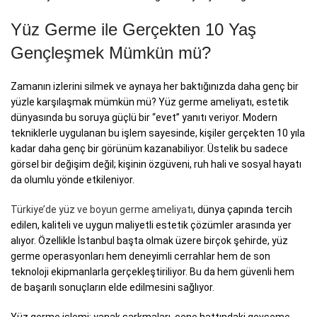
Yüz Germe ile Gerçekten 10 Yaş
Gençleşmek Mümkün mü?
Zamanın izlerini silmek ve aynaya her baktığınızda daha genç bir
yüzle karşılaşmak mümkün mü? Yüz germe ameliyatı, estetik
dünyasında bu soruya güçlü bir “evet” yanıtı veriyor. Modern
tekniklerle uygulanan bu işlem sayesinde, kişiler gerçekten 10 yıla
kadar daha genç bir görünüm kazanabiliyor. Üstelik bu sadece
görsel bir değişim değil; kişinin özgüveni, ruh hali ve sosyal hayatı
da olumlu yönde etkileniyor.
Türkiye’de yüz ve boyun germe ameliyatı
, dünya çapında tercih
edilen, kaliteli ve uygun maliyetli estetik çözümler arasında yer
alıyor. Özellikle İstanbul başta olmak üzere birçok şehirde, yüz
germe operasyonları hem deneyimli cerrahlar hem de son
teknoloji ekipmanlarla gerçekleştiriliyor. Bu da hem güvenli hem
de başarılı sonuçların elde edilmesini sağlıyor.
Yüz germe işlemi; yanak sarkmaları, çene hattındaki gevşeme,