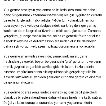
Yüz germe ameliyatı, yaşlanma belirtilerini azaltmak ve daha
genç bir görünüm kazanmak isteyen kişiler için uygulanan cerrahi
bir estetik işlemdir. Tıbbi adıyla
rhytidectomy
olarak bilinen bu
operasyon, yüz ve boyun bölgesindeki sarkmış deri, gevşemiş
kaslar ve derin kırışıklıklar üzerinde etkili sonuçlar sunar. Zamanla
yerçekimi, güneşe maruz kalma, stres ve genetik faktörler ciltte
esneklik kaybına ve deformasyonlara neden olur. Bu da bireyin
daha yaşlı, yorgun ve bazen mutsuz görünmesine yol açabilir.
Yüz germe ameliyatı sayesinde; yanak sarkmaları, çene
hattındaki gevşeklik, boyun bölgesindeki “gıdı” görünümü ve derin
mimik çizgileri başarılı bir şekilde giderilir. İşlem, fazla derinin
alınması ve yüz kaslarının sıkılaştırılmasıyla gerçekleştirilir. Bu
sayede yüz konturu yeniden şekillenir, cilt daha gergin ve dinamik
bir görünüm kazanır.
Yüz germe operasyonu, sadece estetik açıdan değil, psikolojik
olarak da bireylerin kendilerini daha iyi hissetmelerine katkı sağlar.
Doğal ve kalıcı sonuçlar sunan bu yöntem, yaşlanma izlerini