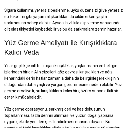
Sigara kullanımı, yetersiz beslenme, uyku düzensizliği ve yetersiz
su tüketimi gibi yaşam alışkanlıkları da cildin erken yaşta
sarkmasına sebep olabilir. Ayrıca, hızlı kilo alıp verme sonucunda
cilt elastikiyetini kaybedebilir ve bu da sarkmalara zemin hazırlar.
Yüz Germe Ameliyatı ile Kırışıklıklara
Kalıcı Veda
Yıllar geçtikçe ciltte oluşan kırışıklıklar, yaşlanmanın en belirgin
izlerinden biridir. Alın çizgileri, göz çevresi kırışıklıkları ve ağız
kenarındaki derin hatlar zamanla daha da belirginleşerek kişinin
olduğundan daha yaşlı ve yorgun görünmesine neden olabilir. Yüz
germe ameliyatı, bu kırışıklıklara kalıcı bir çözüm sunan etkili bir
estetik müdahaledir.
Yüz germe operasyonu, sarkmış deri ve kas dokusunun
toparlanması, fazla derinin alınması ve yüzün doğal yapısına
uygun şekilde yeniden şekillendirilmesi esasına dayanır. Bu
sayede ciltteki kırışıklıklar gözle görülür şekilde azalır, yüz hatları