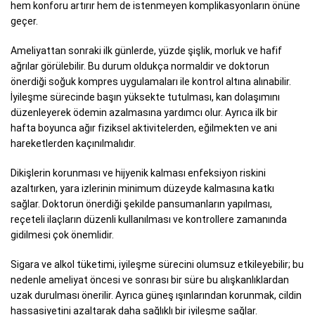
hem konforu artırır hem de istenmeyen komplikasyonların önüne
geçer.
Ameliyattan sonraki ilk günlerde, yüzde şişlik, morluk ve hafif
ağrılar görülebilir. Bu durum oldukça normaldir ve doktorun
önerdiği soğuk kompres uygulamaları ile kontrol altına alınabilir.
İyileşme sürecinde başın yüksekte tutulması, kan dolaşımını
düzenleyerek ödemin azalmasına yardımcı olur. Ayrıca ilk bir
hafta boyunca ağır fiziksel aktivitelerden, eğilmekten ve ani
hareketlerden kaçınılmalıdır.
Dikişlerin korunması ve hijyenik kalması enfeksiyon riskini
azaltırken, yara izlerinin minimum düzeyde kalmasına katkı
sağlar. Doktorun önerdiği şekilde pansumanların yapılması,
reçeteli ilaçların düzenli kullanılması ve kontrollere zamanında
gidilmesi çok önemlidir.
Sigara ve alkol tüketimi, iyileşme sürecini olumsuz etkileyebilir; bu
nedenle ameliyat öncesi ve sonrası bir süre bu alışkanlıklardan
uzak durulması önerilir. Ayrıca güneş ışınlarından korunmak, cildin
hassasiyetini azaltarak daha sağlıklı bir iyileşme sağlar.