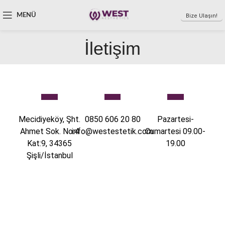
MENÜ
Bize Ulaşın!
İletişim
Mecidiyeköy, Şht.
0850 606 20 80
Pazartesi-
Ahmet Sok. No:4
info@westestetik.com
Cumartesi 09.00-
Kat:9, 34365
19.00
Şişli/İstanbul