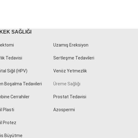
KEK SAĞLIĞI
ektomi
Uzamış Ereksiyon
rlık Tedavisi
Sertleşme Tedavileri
tal Siğil (HPV)
Venöz Yetmezlik
en Boşalma Tedavileri
Üreme Sağlığı
bine Cerrahiler
Prostat Tedavisi
l Plasti
Azospermi
il Protez
is Büyütme