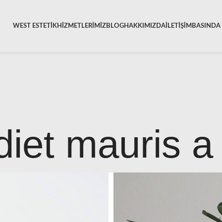
WEST ESTETİK
HİZMETLERİMİZ
BLOG
HAKKIMIZDA
İLETİŞİM
BASINDA 
iet mauris a