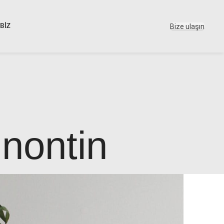
Bize ulaşın
BİZ
 nontin