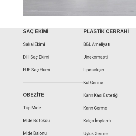
SAÇ EKIMI
PLASTIK CERRAHI
Accessories
Potenti parturient parturie
Sakal Ekimi
BBL Ameliyatı
DHI Saç Ekimi
Jinekomasti
FUE Saç Ekimi
Liposakşın
Kol Germe
OBEZITE
Karın Kası Estetiği
Tüp Mide
Karın Germe
Mide Botoksu
Kalça İmplantı
Mide Balonu
Uyluk Germe