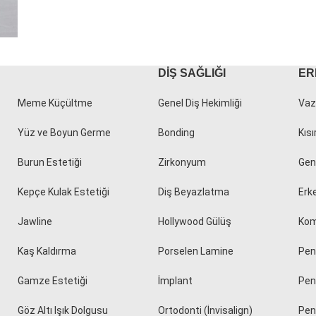
DIŞ SAĞLIĞI
ER
Meme Küçültme
Genel Diş Hekimliği
Vaz
Yüz ve Boyun Germe
Bonding
Kısı
Burun Estetiği
Zirkonyum
Geni
Kepçe Kulak Estetiği
Diş Beyazlatma
Erk
Jawline
Hollywood Gülüş
Kom
Kaş Kaldırma
Porselen Lamine
Peni
Gamze Estetiği
İmplant
Pen
Göz Altı Işık Dolgusu
Ortodonti (İnvisalign)
Pen