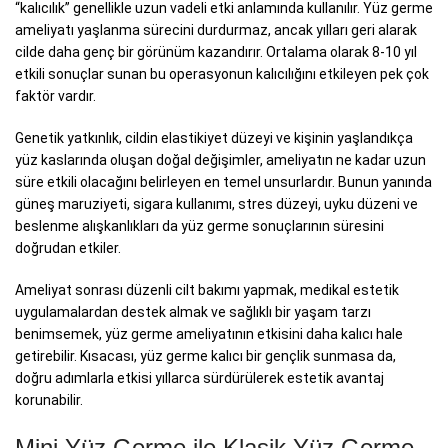
“kalıcılık” genellikle uzun vadeli etki anlamında kullanılır. Yüz germe
ameliyatı yaşlanma sürecini durdurmaz, ancak yılları geri alarak
cilde daha genç bir görünüm kazandırır. Ortalama olarak 8-10 yıl
etkili sonuçlar sunan bu operasyonun kalıcılığını etkileyen pek çok
faktör vardır.
Genetik yatkınlık, cildin elastikiyet düzeyi ve kişinin yaşlandıkça
yüz kaslarında oluşan doğal değişimler, ameliyatın ne kadar uzun
süre etkili olacağını belirleyen en temel unsurlardır. Bunun yanında
güneş maruziyeti, sigara kullanımı, stres düzeyi, uyku düzeni ve
beslenme alışkanlıkları da yüz germe sonuçlarının süresini
doğrudan etkiler.
Ameliyat sonrası düzenli cilt bakımı yapmak, medikal estetik
uygulamalardan destek almak ve sağlıklı bir yaşam tarzı
benimsemek, yüz germe ameliyatının etkisini daha kalıcı hale
getirebilir. Kısacası, yüz germe kalıcı bir gençlik sunmasa da,
doğru adımlarla etkisi yıllarca sürdürülerek estetik avantaj
korunabilir.
Mini Yüz Germe ile Klasik Yüz Germe