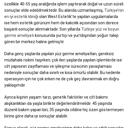
özellikle 40-55 yaş aralığında işlem yaptırarak doğal ve uzun süreli
sonuçlar elde edebilmektedir. Bu alanda uzmanlaşmış,
Türkiye’nin
en iyi estetik kliniği
olan West Estetik’te yapılan uygulamalarda
ise hem estetik görünüm hem de kalıcılık açısından son derece
başarılı sonuçlar alınmaktadır. Son yıllarda
Türkiye yüz ve boyun
germe ameliyatı
konusunda yurtiçi ve yurtdışından yoğun talep
gören bir merkez haline gelmiştir.
Daha genç yaşlarda yapılan yüz germe ameliyatları, gereksiz
müdahale riskini taşırken; çok ileri yaşlarda yapılan işlemlerde ise
cilt yapısının zayıflaması ve iyileşme sürecinin yavaşlaması
nedeniyle sonuçlar daha sınırlı ve kısa ömürlü olabilir. Bu nedenle
operasyon için ne çok erken ne de çok geç davranmak en doğru
yaklaşımdır.
Ayrıca kişinin yaşam tarzı, genetik faktörler ve cilt bakımı
alışkanlıkları da yaşla birlikte değerlendirilmelidir. 45 yaşında
düzenli bakım yapan biri, 35 yaşında cildine hiç özen göstermeyen
birine göre daha iyi sonuçlar alabilir.
Sonuç olarak, yüz germe ameliyatının daha kalıcı ve etkili sonuçlar