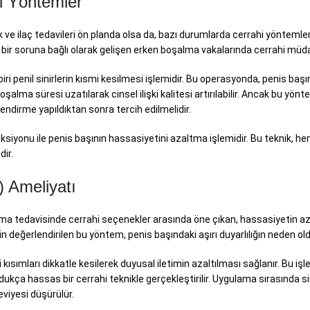
i Yöntemler
ve ilaç tedavileri ön planda olsa da, bazı durumlarda cerrahi yöntemler d
bir soruna bağlı olarak gelişen erken boşalma vakalarında cerrahi müda
i penil sinirlerin kısmi kesilmesi işlemidir. Bu operasyonda, penis başı
boşalma süresi uzatılarak cinsel ilişki kalitesi artırılabilir. Ancak bu yönt
ndirme yapıldıktan sonra tercih edilmelidir.
eksiyonu ile penis başının hassasiyetini azaltma işlemidir. Bu teknik, 
dir.
) Ameliyatı
a tedavisinde cerrahi seçenekler arasında öne çıkan, hassasiyetin azalt
n değerlendirilen bu yöntem, penis başındaki aşırı duyarlılığın neden ol
 kısımları dikkatle kesilerek duyusal iletimin azaltılması sağlanır. Bu işl
kça hassas bir cerrahi teknikle gerçekleştirilir. Uygulama sırasında sinirl
viyesi düşürülür.