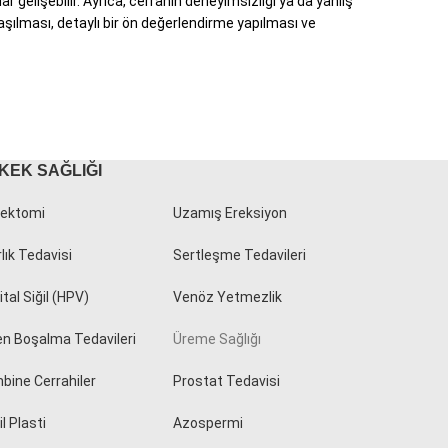
elişebilir. Ayrıca, cerrahın deneyimsizliği ya da yanlış
aşılması, detaylı bir ön değerlendirme yapılması ve
KEK SAĞLIĞI
ektomi
Uzamış Ereksiyon
rlık Tedavisi
Sertleşme Tedavileri
tal Siğil (HPV)
Venöz Yetmezlik
en Boşalma Tedavileri
Üreme Sağlığı
bine Cerrahiler
Prostat Tedavisi
l Plasti
Azospermi