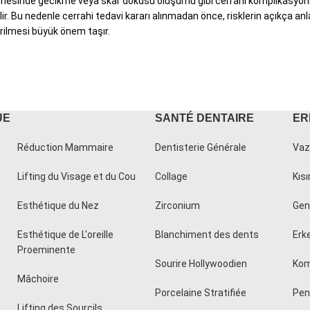
esinde gecikme veya skar dokusu oluşumu gibi cerrahi komplikasyonlar g
. Bu nedenle cerrahi tedavi kararı alınmadan önce, risklerin açıkça anl
rilmesi büyük önem taşır.
UE
SANTÉ DENTAIRE
ER
Réduction Mammaire
Dentisterie Générale
Vaz
Lifting du Visage et du Cou
Collage
Kısı
Esthétique du Nez
Zirconium
Geni
Esthétique de L'oreille
Blanchiment des dents
Erk
Proeminente
Sourire Hollywoodien
Kom
Mâchoire
Porcelaine Stratifiée
Peni
Lifting des Sourcils