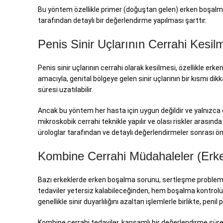
Bu yöntem özellikle primer (doğuştan gelen) erken boşalma 
tarafından detaylı bir değerlendirme yapılması şarttır.
Penis Sinir Uçlarının Cerrahi Kesil
Penis sinir uçlarının cerrahi olarak kesilmesi, özellikle er
amacıyla, genital bölgeye gelen sinir uçlarının bir kısmı dikk
süresi uzatılabilir.
Ancak bu yöntem her hasta için uygun değildir ve yalnızca
mikroskobik cerrahi teknikle yapılır ve olası riskler arasınd
ürologlar tarafından ve detaylı değerlendirmeler sonrası öne
Kombine Cerrahi Müdahaleler (Erk
Bazı erkeklerde erken boşalma sorunu, sertleşme problemleriy
tedaviler yetersiz kalabileceğinden, hem boşalma kontrolü
genellikle sinir duyarlılığını azaltan işlemlerle birlikte, pen
Kombine cerrahi tedaviler, kapsamlı bir değerlendirme süreci 