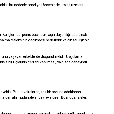
abilir; bu nedenle ameliyat öncesinde üroloji uzmanı
. Bu işlemde, penis başındaki aşırı duyarlılığı azaltmak
oşalma refleksinin gecikmesi hedeflenir ve cinsel ilişkinin
sorunu yaşayan erkeklerde düşünülmelidir. Uygulama
nis sinir uçlarının cerrahi kesilmesi, yalnızca deneyimli
eyebilir. Bu tür vakalarda, tek bir soruna odaklanan
ne cerrahi müdahaleler devreye girer. Bu müdahaleler,
vilerine yanıt vermeyen, yapısal sorunlara bağlı cinsel işlev