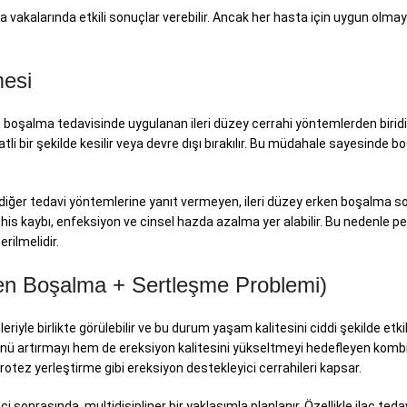
vakalarında etkili sonuçlar verebilir. Ancak her hasta için uygun olmay
mesi
ken boşalma tedavisinde uygulanan ileri düzey cerrahi yöntemlerden biridir
atli bir şekilde kesilir veya devre dışı bırakılır. Bu müdahale sayesinde b
 diğer tedavi yöntemlerine yanıt vermeyen, ileri düzey erken boşalma 
a his kaybı, enfeksiyon ve cinsel hazda azalma yer alabilir. Bu nedenle pe
rilmelidir.
en Boşalma + Sertleşme Problemi)
le birlikte görülebilir ve bu durum yaşam kalitesini ciddi şekilde etkil
nü artırmayı hem de ereksiyon kalitesini yükseltmeyi hedefleyen kombi
il protez yerleştirme gibi ereksiyon destekleyici cerrahileri kapsar.
sonrasında, multidisipliner bir yaklaşımla planlanır. Özellikle ilaç teda