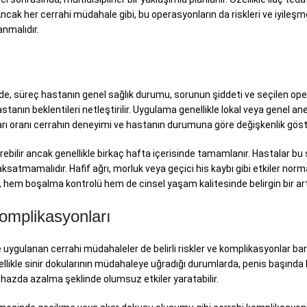
Ancak her cerrahi müdahale gibi, bu operasyonların da riskleri ve iyile
anmalıdır.
de, süreç hastanın genel sağlık durumu, sorunun şiddeti ve seçilen ope
 hastanın beklentileri netleştirilir. Uygulama genellikle lokal veya genel a
şarı oranı cerrahın deneyimi ve hastanın durumuna göre değişkenlik göste
terebilir ancak genellikle birkaç hafta içerisinde tamamlanır. Hastalar bu
i aksatmamalıdır. Hafif ağrı, morluk veya geçici his kaybı gibi etkiler n
, hem boşalma kontrolü hem de cinsel yaşam kalitesinde belirgin bir artı
Komplikasyonları
uygulanan cerrahi müdahaleler de belirli riskler ve komplikasyonlar barı
 Özellikle sinir dokularının müdahaleye uğradığı durumlarda, penis başında 
el hazda azalma şeklinde olumsuz etkiler yaratabilir.