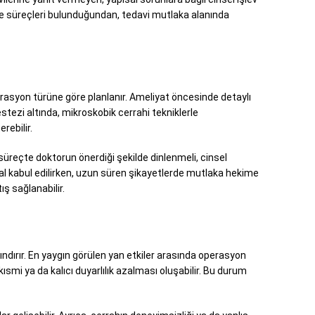
şme süreçleri bulunduğundan, tedavi mutlaka alanında
rasyon türüne göre planlanır. Ameliyat öncesinde detaylı
nestezi altında, mikroskobik cerrahi tekniklerle
rebilir.
 süreçte doktorun önerdiği şekilde dinlenmeli, cinsel
ormal kabul edilirken, uzun süren şikayetlerde mutlaka hekime
ş sağlanabilir.
ndırır. En yaygın görülen yan etkiler arasında operasyon
kısmi ya da kalıcı duyarlılık azalması oluşabilir. Bu durum