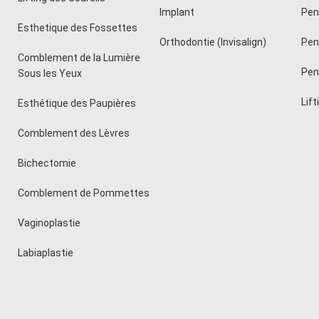
Implant
Pen
Esthetique des Fossettes
Orthodontie (Invisalign)
Pen
Comblement de la Lumière
Peni
Sous les Yeux
Lift
Esthétique des Paupières
Comblement des Lèvres
Bichectomie
Comblement de Pommettes
Vaginoplastie
Labiaplastie