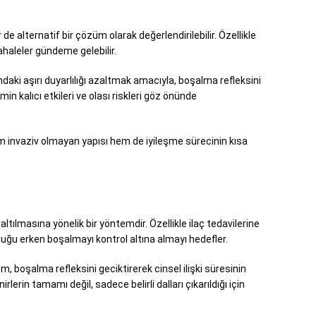
e alternatif bir çözüm olarak değerlendirilebilir. Özellikle
haleler gündeme gelebilir.
ndaki aşırı duyarlılığı azaltmak amacıyla, boşalma refleksini
emin kalıcı etkileri ve olası riskleri göz önünde
hem invaziv olmayan yapısı hem de iyileşme sürecinin kısa
ılmasına yönelik bir yöntemdir. Özellikle ilaç tedavilerine
duğu erken boşalmayı kontrol altına almayı hedefler.
em, boşalma refleksini geciktirerek cinsel ilişki süresinin
erin tamamı değil, sadece belirli dalları çıkarıldığı için