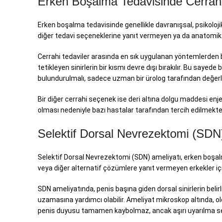
Erken Boşalma Tedavisinde Cerrah
Erken boşalma tedavisinde genellikle davranışsal, psikolojik 
diğer tedavi seçeneklerine yanıt vermeyen ya da anatomik 
Cerrahi tedaviler arasında en sık uygulanan yöntemlerden bir
tetikleyen sinirlerin bir kısmı devre dışı bırakılır. Bu sayede 
bulundurulmalı, sadece uzman bir ürolog tarafından değerle
Bir diğer cerrahi seçenek ise deri altına dolgu maddesi enj
olması nedeniyle bazı hastalar tarafından tercih edilmekte
Selektif Dorsal Nevrezektomi (SDN
Selektif Dorsal Nevrezektomi (SDN) ameliyatı, erken boşalm
veya diğer alternatif çözümlere yanıt vermeyen erkekler içi
SDN ameliyatında, penis başına giden dorsal sinirlerin belirli
uzamasına yardımcı olabilir. Ameliyat mikroskop altında, oldu
penis duyusu tamamen kaybolmaz, ancak aşırı uyarılma se