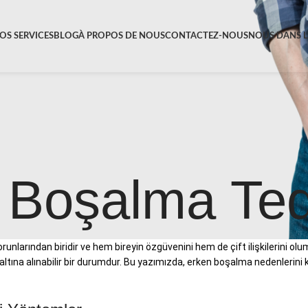
OS SERVICES
BLOG
À PROPOS DE NOUS
CONTACTEZ-NOUS
NOUS DANS L
 Boşalma Teda
runlarından biridir ve hem bireyin özgüvenini hem de çift ilişkilerini olum
ına alınabilir bir durumdur. Bu yazımızda, erken boşalma nedenlerini kıs