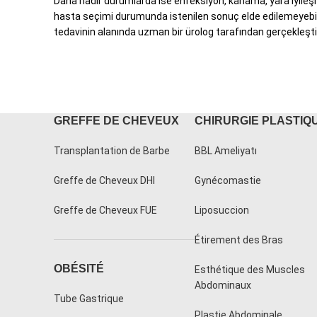
Daha nadir durumlarda ise enfeksiyon, kanama, yara iyileşm
hasta seçimi durumunda istenilen sonuç elde edilemeyebilir
tedavinin alanında uzman bir ürolog tarafından gerçekleşti
GREFFE DE CHEVEUX
CHIRURGIE PLASTIQ
Transplantation de Barbe
BBL Ameliyatı
Greffe de Cheveux DHI
Gynécomastie
Greffe de Cheveux FUE
Liposuccion
Étirement des Bras
OBÉSITÉ
Esthétique des Muscles
Abdominaux
Tube Gastrique
Plastie Abdominale