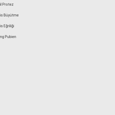
il Protez
is Büyütme
s Eğriliği
ing Pubien