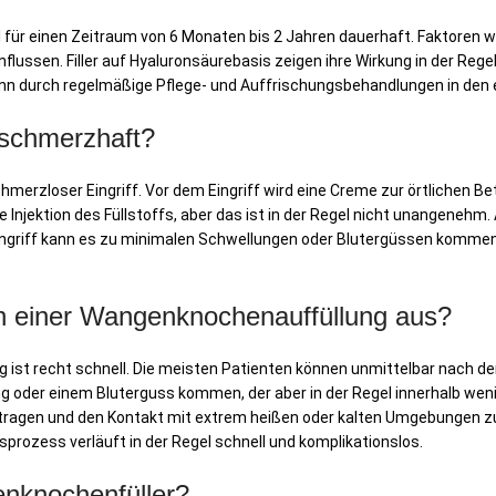
 für einen Zeitraum von 6 Monaten bis 2 Jahren dauerhaft. Faktoren wi
nflussen. Filler auf Hyaluronsäurebasis zeigen ihre Wirkung in der Reg
ann durch regelmäßige Pflege- und Auffrischungsbehandlungen in den 
 schmerzhaft?
hmerzloser Eingriff. Vor dem Eingriff wird eine Creme zur örtlichen B
njektion des Füllstoffs, aber das ist in der Regel nicht unangenehm.
ingriff kann es zu minimalen Schwellungen oder Blutergüssen kommen,
ch einer Wangenknochenauffüllung aus?
st recht schnell. Die meisten Patienten können unmittelbar nach dem
ung oder einem Bluterguss kommen, der aber in der Regel innerhalb wen
u tragen und den Kontakt mit extrem heißen oder kalten Umgebungen 
sprozess verläuft in der Regel schnell und komplikationslos.
enknochenfüller?