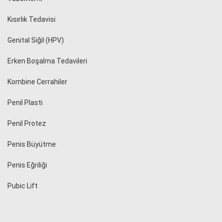
Kısırlık Tedavisi
Genital Siğil (HPV)
Erken Boşalma Tedavileri
Kombine Cerrahiler
Penil Plasti
Penil Protez
Penis Büyütme
Penis Eğriliği
Pubic Lift