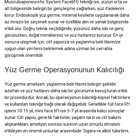
Musculoaponeurotic System Facelift) tekniği ise, yüzün orta ve
alt bölgesinde belirgin bir gençleşme sağlarken, yüz ifadelerini
korur. Endoskopik yüz germe, minimal kesilerle uygulanarak daha
az invaziv bir seçenek sunar ve özellikle alın ve yanak bölgesinde
etkili olur. Doğru teknik seçildiğinde, yüzünüz daha sıkı ve genç
görünürken, doğal mimikleriniz ve yüz hatlarınız korunur. En iyi
sonuca ulaşmak için, cilt yapınıza ve yaşlanma belirtilerinize
uygun olan yöntemi belirlemek adına uzman bir cerrahla
görüşmek önemlidir.
Yüz Germe Operasyonunun Kalıcılığı
Yüz germe ameliyatı, yaşlanma belirtilerini belirgin şekilde
azaltan ve yüz hatlarını daha sıkı bir görünüme kavuşturan etkili
bir prosedürdür. Ancak, bu operasyonun kalıcılığı kişisel faktörlere
ve kullanılan tekniğe bağlı olarak değişebilir. Genellikle full face lift
işlemi 10-15 yıl, mini face lift ise 5-7 yıl arasında kalıcı sonuçlar
sunar. Cilt yapısı, genetik faktörler, yaşam tarzı ve cilt bakımı
alışkanlıkları, ameliyat sonrası sürecin uzun ömürlü olmasını
etkileyen en önemli unsurlar arasındadır. Sigara ve alkol tüketimi,