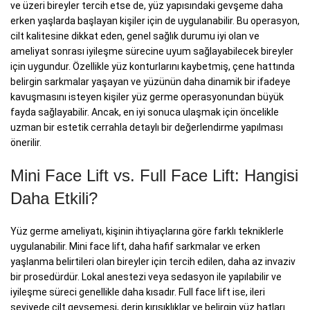
ve üzeri bireyler tercih etse de, yüz yapısındaki gevşeme daha
erken yaşlarda başlayan kişiler için de uygulanabilir. Bu operasyon,
cilt kalitesine dikkat eden, genel sağlık durumu iyi olan ve
ameliyat sonrası iyileşme sürecine uyum sağlayabilecek bireyler
için uygundur. Özellikle yüz konturlarını kaybetmiş, çene hattında
belirgin sarkmalar yaşayan ve yüzünün daha dinamik bir ifadeye
kavuşmasını isteyen kişiler yüz germe operasyonundan büyük
fayda sağlayabilir. Ancak, en iyi sonuca ulaşmak için öncelikle
uzman bir estetik cerrahla detaylı bir değerlendirme yapılması
önerilir.
Mini Face Lift vs. Full Face Lift: Hangisi
Daha Etkili?
Yüz germe ameliyatı, kişinin ihtiyaçlarına göre farklı tekniklerle
uygulanabilir. Mini face lift, daha hafif sarkmalar ve erken
yaşlanma belirtileri olan bireyler için tercih edilen, daha az invaziv
bir prosedürdür. Lokal anestezi veya sedasyon ile yapılabilir ve
iyileşme süreci genellikle daha kısadır. Full face lift ise, ileri
seviyede cilt gevşemesi, derin kırışıklıklar ve belirgin yüz hatları